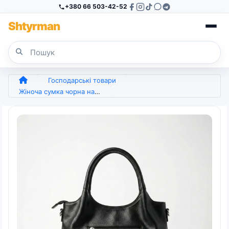
+380 66 503-42-52
Sh
tyr
man
Господарські товари
Жіноча сумка чорна на плече з кишенями, м'яка сумка-тоут з еко-шкіри класична базова (арт. 6924)