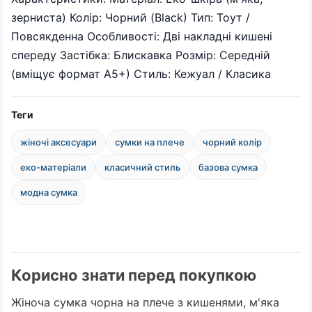
зерниста) Колір: Чорний (Black) Тип: Тоут /
Повсякденна Особливості: Дві накладні кишені
спереду Застібка: Блискавка Розмір: Середній
(вміщує формат А5+) Стиль: Кежуал / Класика
Теги
жіночі аксесуари
сумки на плече
чорний колір
еко-матеріали
класичний стиль
базова сумка
модна сумка
Корисно знати перед покупкою
Жіноча сумка чорна на плече з кишенями, м'яка