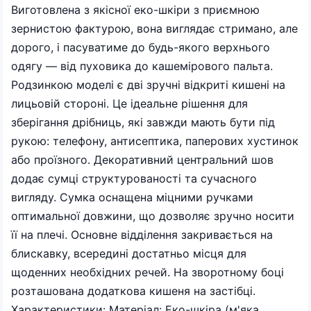
Виготовлена з якісної еко-шкіри з приємною
зернистою фактурою, вона виглядає стримано, але
дорого, і пасуватиме до будь-якого верхнього
одягу — від пуховика до кашемірового пальта.
Родзинкою моделі є дві зручні відкриті кишені на
лицьовій стороні. Це ідеальне рішення для
зберігання дрібниць, які завжди мають бути під
рукою: телефону, антисептика, паперових хустинок
або проїзного. Декоративний центральний шов
додає сумці структурованості та сучасного
вигляду. Сумка оснащена міцними ручками
оптимальної довжини, що дозволяє зручно носити
її на плечі. Основне відділення закривається на
блискавку, всередині достатньо місця для
щоденних необхідних речей. На зворотному боці
розташована додаткова кишеня на застібці.
Характеристики: Матеріал: Еко-шкіра (м'яка,