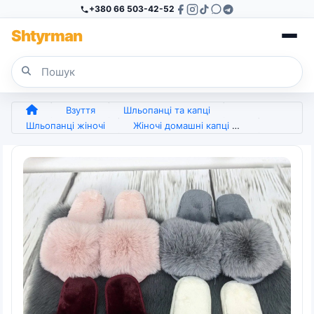
+380 66 503-42-52
Sh
tyr
man
Взуття
Шльопанці та капці
Шльопанці жіночі
Жіночі домашні капці Пухнастики з еко-хутра Білі (арт. 7284)