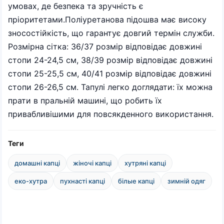
умовах, де безпека та зручність є
пріоритетами.Поліуретанова підошва має високу
зносостійкість, що гарантує довгий термін служби.
Розмірна сітка: 36/37 розмір відповідає довжині
стопи 24-24,5 см, 38/39 розмір відповідає довжині
стопи 25-25,5 см, 40/41 розмір відповідає довжині
стопи 26-26,5 см. Тапулі легко доглядати: їх можна
прати в пральній машині, що робить їх
привабливішими для повсякденного використання.
Теги
домашні капці
жіночі капці
хутряні капці
еко-хутра
пухнасті капці
білые капці
зимній одяг