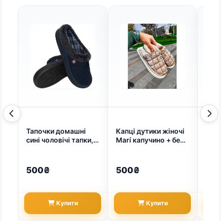
Тапочки домашні
Капці дутики жіночі
Капц
сині чоловічі тапки,
Marí капучино + беж
(арт
махрові 41-45 (арт.
36 - 41 41 (арт. 7081)
6274)
500₴
500₴
20
Купити
Купити