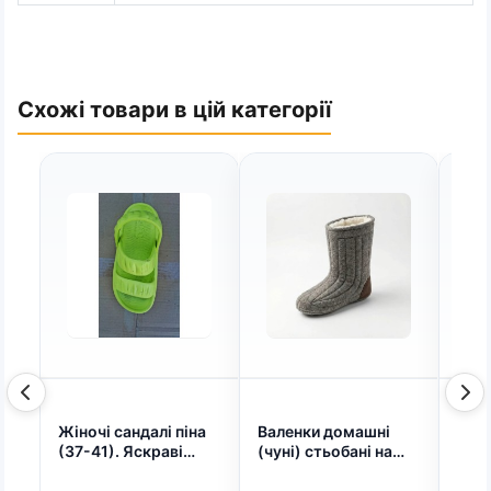
Схожі товари в цій категорії
Жіночі сандалі піна
Валенки домашні
Чоло
(37-41). Яскраві
(чуні) стьобані на
Dago
салатові босоніжки
хутрі, без галош (38-
пікс
для пляжу та саду,
45) 41 (арт. 10353)
ком