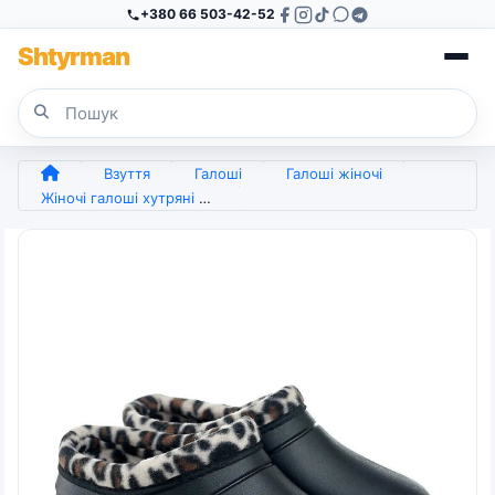
+380 66 503-42-52
Sh
tyr
man
Взуття
Галоші
Галоші жіночі
Жіночі галоші хутряні 36 - 40 (арт. 4674)