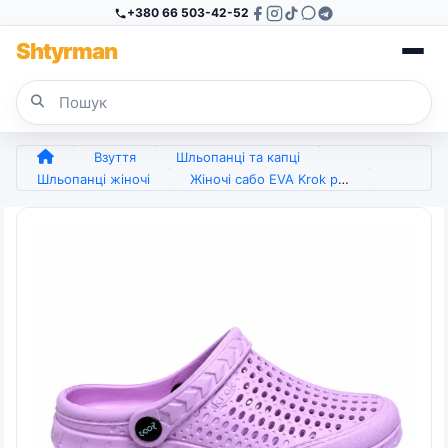
+380 66 503-42-52
Sh
tyr
man
Взуття
Шльопанці та капці
Шльопанці жіночі
Жіночі сабо EVA Krok рожеві – легкі літні крокси для дому, саду та пляжу, розмір 37–41 (арт. 27219)