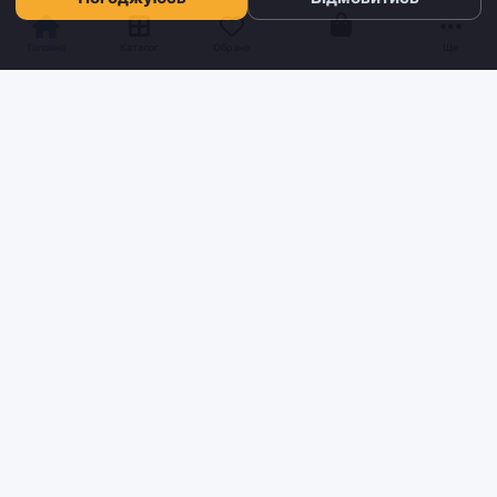
Кошик
Головна
Каталог
Обране
Ще
Sh
tyr
man
Інтернет-магазин взуття та кави з доставкою по всій Україні.
Якість та надійність з 2019 року.
ІНФОРМАЦІЯ
Блог
Контакти
Умови доставки та оплати
Про нас
Повернення та обмін