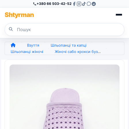
+380 66 503-42-52
Sh
tyr
man
Взуття
Шльопанці та капці
Шльопанці жіночі
Жіночі сабо крокси бузкові (піна ЕВА). Легкі літні шльопанці з перфорацією 37-41 (арт. 6798)