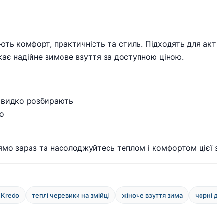
ують комфорт, практичність та стиль. Підходять для акт
укає надійне зимове взуття за доступною ціною.
 швидко розбирають
do
ямо зараз та насолоджуйтесь теплом і комфортом цієї 
 Kredo
теплі черевики на змійці
жіноче взуття зима
чорні 