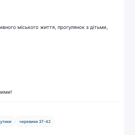
ивного міського життя, прогулянок з дітьми,
зими!
дутики
черевики 37-42