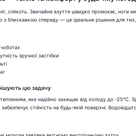
сніг, слякоть. Звичайне взуття швидко промокає, ноги м
 з блискавкою спереду — це ідеальне рішення для тих, 
 чоботах
утність зручної застібки
ьті
іг
ирішують цю задачу
 утепленням, яке надійно захищає від холоду до -25°C.
а забезпечує стійкість на будь-якій поверхні. Водовідш
ьні морози завдяки якісному внутрішньому хутру