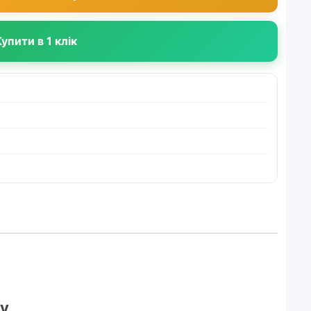
упити в 1 клік
ду