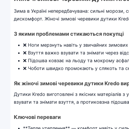
Зима в Україні непередбачувана: сильні морози, 
дискомфорт. Жіночі зимові черевики дутики Kredo
З якими проблемами стикаються покупці
❌ Ноги мерзнуть навіть у звичайних зимових
❌ Взуття важко взувати та знімати через відс
❌ Підошва ковзає на льоду та мокрому асфал
❌ Чоботи швидко промокають у слякоть та сн
Як жіночі зимові черевики дутики Kredo в
Дутики Kredo виготовлені з якісних матеріалів з
взувати та знімати взуття, а протиковзна підошв
Ключові переваги
**Тепле утеплення** — комфорт навіть у сил