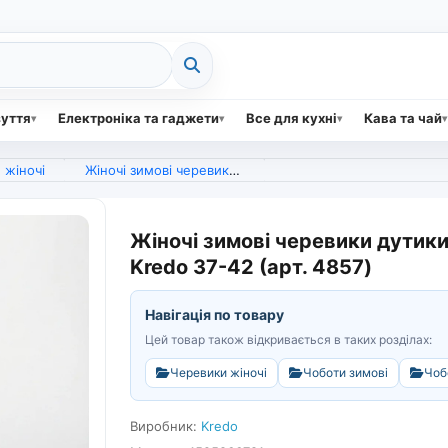
зуття
Електроніка та гаджети
Все для кухні
Кава та чай
 жіночі
Жіночі зимові черевики дутики на змійці спереду. Чорні теплі чоботи Kredo 37-42 (арт. 4857)
Жіночі зимові черевики дутики 
Kredo 37-42 (арт. 4857)
Навігація по товару
Цей товар також відкривається в таких розділах:
Черевики жіночі
Чоботи зимові
Чоб
Виробник:
Kredo