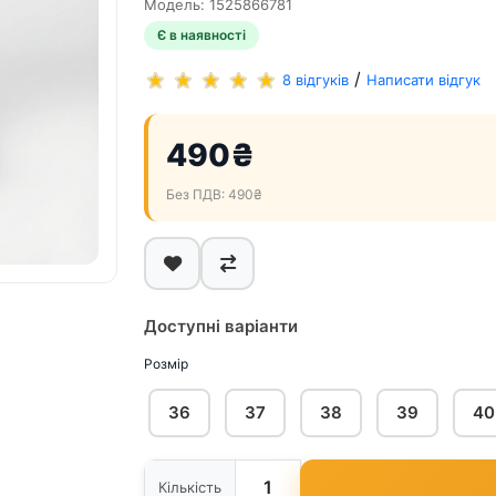
Модель: 1525866781
Є в наявності
/
8 відгуків
Написати відгук
490₴
Без ПДВ: 490₴
Доступні варіанти
Розмір
36
37
38
39
40
Кількість