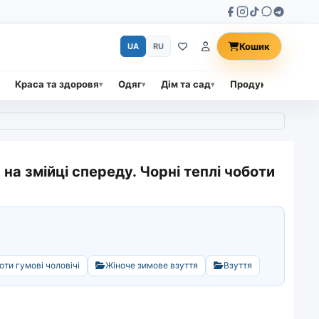
Кошик
UA
RU
Краса та здоровя
Одяг
Дім та сад
Продукти харчува
на змійці спереду. Чорні теплі чоботи
оти гумові чоловічі
Жіноче зимове взуття
Взуття