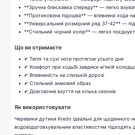
**Зручна блискавка спереду** — легко взуват
**Протиковзна підошва** — впевнена хода на 
**Універсальний розмірний ряд 37-42** — під
**Стильний чорний колір** — легко поєднує
Що ви отримаєте
✔ Теплі та сухі ноги протягом усього дня
✔ Комфорт при ходьбі завдяки м'якій колодці
✔ Впевненість на слизькій дорозі
✔ Стильний зимовий образ
✔ Довговічне взуття на кілька сезонів
Як використовувати
Черевики дутики Kredo ідеальні для щоденного но
водовідштовхувальним властивостям підходять д
вигляду.