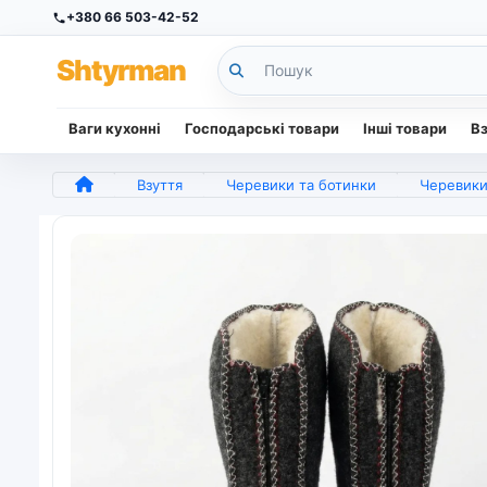
+380 66 503-42-52
Sh
tyr
man
Ваги кухонні
Господарські товари
Інші товари
В
Взуття
Черевики та ботинки
Черевики