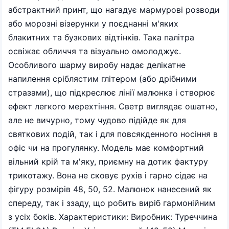
абстрактний принт, що нагадує мармурові розводи
або морозні візерунки у поєднанні м'яких
блакитних та бузкових відтінків. Така палітра
освіжає обличчя та візуально омолоджує.
Особливого шарму виробу надає делікатне
напилення сріблястим глітером (або дрібними
стразами), що підкреслює лінії малюнка і створює
ефект легкого мерехтіння. Светр виглядає ошатно,
але не вичурно, тому чудово підійде як для
святкових подій, так і для повсякденного носіння в
офіс чи на прогулянку. Модель має комфортний
вільний крій та м'яку, приємну на дотик фактуру
трикотажу. Вона не сковує рухів і гарно сідає на
фігуру розмірів 48, 50, 52. Малюнок нанесений як
спереду, так і ззаду, що робить виріб гармонійним
з усіх боків. Характеристики: Виробник: Туреччина