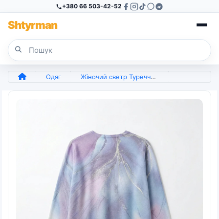
+380 66 503-42-52
Sh
tyr
man
Одяг
Жіночий светр Туреччина (48-52). Ошатна туніка з абстрактним принтом та блиском, Блакитно-бузкова (арт. 8744)