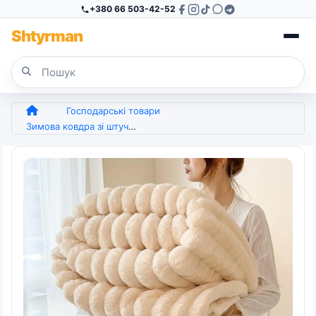
+380 66 503-42-52
Sh
tyr
man
Господарські товари
Зимова ковдра зі штучного кролячого хутра Розкішне тепло Суперзручні ковдри для ліжок Елітне тепло (арт. 7336)