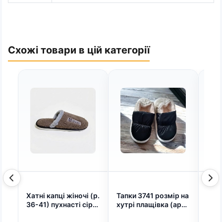
Схожі товари в цій категорії
Хатні капці жіночі (р.
Тапки 3741 розмір на
Крос
36-41) пухнасті сірі з
хутрі плащівка (арт.
текс
вишивкою Bear,
6970)
41),