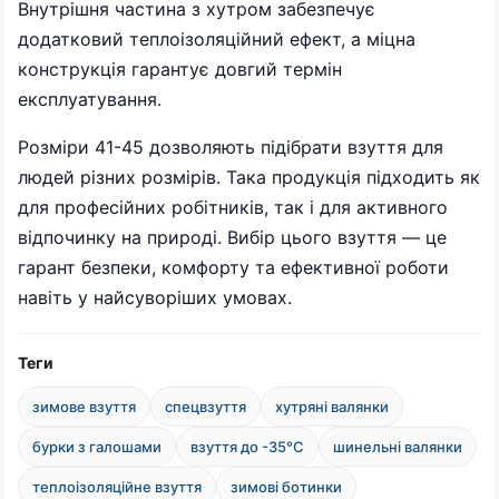
Внутрішня частина з хутром забезпечує
додатковий теплоізоляційний ефект, а міцна
конструкція гарантує довгий термін
експлуатування.
Розміри 41-45 дозволяють підібрати взуття для
людей різних розмірів. Така продукція підходить як
для професійних робітників, так і для активного
відпочинку на природі. Вибір цього взуття — це
гарант безпеки, комфорту та ефективної роботи
навіть у найсуворіших умовах.
Теги
зимове взуття
спецвзуття
хутряні валянки
бурки з галошами
взуття до -35°C
шинельні валянки
теплоізоляційне взуття
зимові ботинки