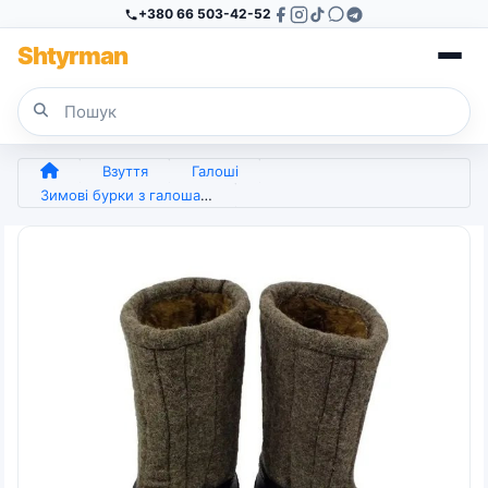
+380 66 503-42-52
Sh
tyr
man
Взуття
Галоші
Зимові бурки з галошами, валянки шинельні на хутрі, спецвзуття до -35°C (41-45) (арт. 6015)